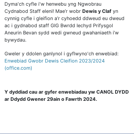
Dyma'ch cyfle i'w henwebu yng Ngwobrau
Cydnabod Staff eleni! Mae’r wobr
Dewis y Claf
yn
cynnig cyfle i gleifion a’r cyhoedd ddweud eu dweud
ac i gydnabod staff GIG Bwrdd Iechyd Prifysgol
Aneurin Bevan sydd wedi gwneud gwahaniaeth i’w
bywydau.
Gweler y ddolen ganlynol i gyflwyno'ch enwebiad:
Enwebiad Gwobr Dewis Cleifion 2023/2024
(office.com)
Y dyddiad cau ar gyfer enwebiadau yw CANOL DYDD
ar Ddydd Gwener 29ain o Fawrth 2024.