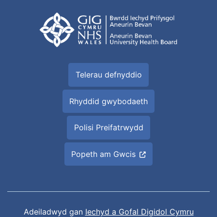
Telerau defnyddio
Rhyddid gwybodaeth
Polisi Preifatrwydd
Popeth am Gwcis
Adeiladwyd gan
Iechyd a Gofal Digidol Cymru