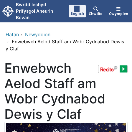
Neidio i'r prif gynnwy
Bwrdd Iechyd
Prifysgol Aneurin
English
Chwilio
Cwymplen
Bevan
Hafan
›
Newyddion
›
Enwebwch Aelod Staff am Wobr Cydnabod Dewis
y Claf
Enwebwch
Aelod Staff am
Wobr Cydnabod
Dewis y Claf