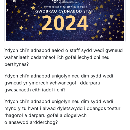
Ydych chi’n adnabod aelod o staff sydd wedi gwneud
wahaniaeth cadarnhaol i’ch gofal iechyd chi neu
berthynas?
Ydych chi’n adnabod unigolyn neu dîm sydd wedi
gwneud yr ymdrech ychwanegol i ddarparu
gwasanaeth eithriadol i chi?
Ydych chi’n adnabod unigolyn neu dîm sydd wedi
mynd y tu hwnt i alwad dyletswydd i ddangos tosturi
rhagorol a darparu gofal a diogelwch
o ansawdd ardderchog?