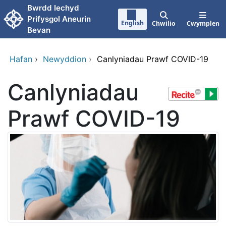
Neidio i'r prif gynnwy
Bwrdd Iechyd
Prifysgol Aneurin
English
Chwilio
Cwymplen
Bevan
Hafan
›
Newyddion
›
Canlyniadau Prawf COVID-19
Canlyniadau
Prawf COVID-19