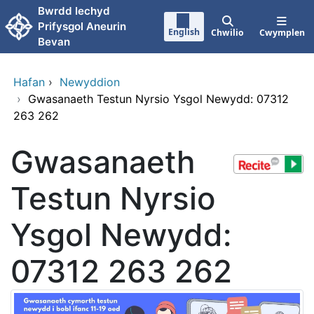
Neidio i'r prif gynnwy
Bwrdd Iechyd
Prifysgol Aneurin
English
Chwilio
Cwymplen
Bevan
Hafan
›
Newyddion
›
Gwasanaeth Testun Nyrsio Ysgol Newydd: 07312
263 262
Gwasanaeth
Testun Nyrsio
Ysgol Newydd:
07312 263 262