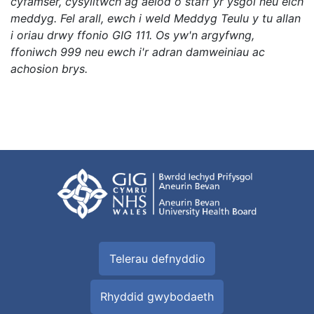
cyfamser, cysylltwch ag aelod o staff yr ysgol neu eich
meddyg. Fel arall, ewch i weld Meddyg Teulu y tu allan
i oriau drwy ffonio GIG 111. Os yw'n argyfwng,
ffoniwch 999 neu ewch i'r adran damweiniau ac
achosion brys.
Telerau defnyddio
Rhyddid gwybodaeth