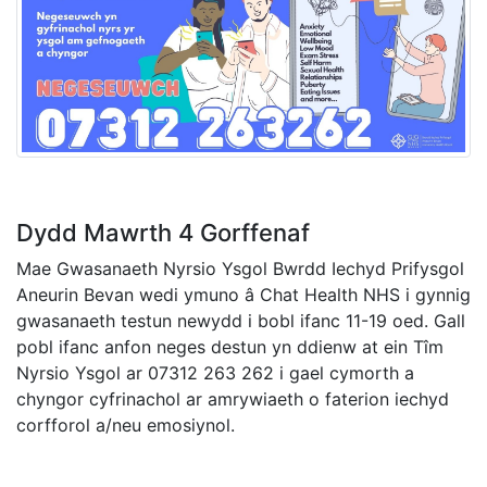
Dydd Mawrth 4 Gorffenaf
Mae Gwasanaeth Nyrsio Ysgol Bwrdd Iechyd Prifysgol
Aneurin Bevan wedi ymuno â Chat Health NHS i gynnig
gwasanaeth testun newydd i bobl ifanc 11-19 oed. Gall
pobl ifanc anfon neges destun yn ddienw at ein Tîm
Nyrsio Ysgol ar 07312 263 262 i gael cymorth a
chyngor cyfrinachol ar amrywiaeth o faterion iechyd
corfforol a/neu emosiynol.