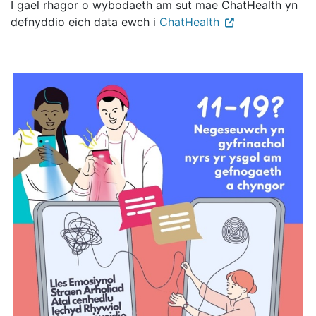
I gael rhagor o wybodaeth am sut mae ChatHealth yn
defnyddio eich data ewch i
ChatHealth