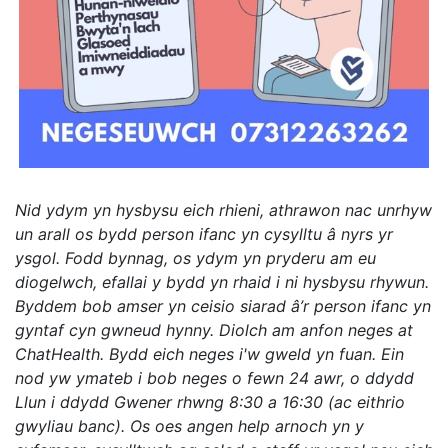
Nid ydym yn hysbysu eich rhieni, athrawon nac unrhyw
un arall os bydd person ifanc yn cysylltu â nyrs yr
ysgol. Fodd bynnag, os ydym yn pryderu am eu
diogelwch, efallai y bydd yn rhaid i ni hysbysu rhywun.
Byddem bob amser yn ceisio siarad â’r person ifanc yn
gyntaf cyn gwneud hynny. Diolch am anfon neges at
ChatHealth. Bydd eich neges i'w gweld yn fuan. Ein
nod yw ymateb i bob neges o fewn 24 awr, o ddydd
Llun i ddydd Gwener rhwng 8:30 a 16:30 (ac eithrio
gwyliau banc). Os oes angen help arnoch yn y