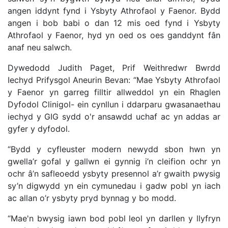
angen iddynt fynd i Ysbyty Athrofaol y Faenor. Bydd
angen i bob babi o dan 12 mis oed fynd i Ysbyty
Athrofaol y Faenor, hyd yn oed os oes ganddynt fân
anaf neu salwch.
Dywedodd Judith Paget, Prif Weithredwr Bwrdd
Iechyd Prifysgol Aneurin Bevan: “Mae Ysbyty Athrofaol
y Faenor yn garreg filltir allweddol yn ein Rhaglen
Dyfodol Clinigol- ein cynllun i ddarparu gwasanaethau
iechyd y GIG sydd o'r ansawdd uchaf ac yn addas ar
gyfer y dyfodol.
“Bydd y cyfleuster modern newydd sbon hwn yn
gwella’r gofal y gallwn ei gynnig i’n cleifion ochr yn
ochr â’n safleoedd ysbyty presennol a’r gwaith pwysig
sy’n digwydd yn ein cymunedau i gadw pobl yn iach
ac allan o’r ysbyty pryd bynnag y bo modd.
“Mae'n bwysig iawn bod pobl leol yn darllen y llyfryn