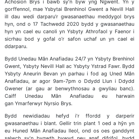
Achosion Brys i bawb sy'n byw yng Ngwent. Yn y
gorffennol, mae Ysbytai Brenhinol Gwent a Nevill Hall
ill dau wedi darparu’r gwasanaethau meddygol brys
hyn, ond o 17 Tachwedd 2020 bydd y gwasanaethau
hyn yn cael eu canoli yn Ysbyty Athrofaol y Faenor i
sicrhau bod y gofal o’r safon uchaf un yn cael ei
ddarparu.
Bydd Unedau Mân Anafiadau 24/7 yn Ysbyty Brenhinol
Gwent, Ysbyty Nevill Hall ac Ysbyty Ystrad Fawr. Bydd
Ysbyty Aneurin Bevan yn parhau i fod ag Uned Mân
Anafiadau, ar agor 9am-7pm o Ddydd Llun i Ddydd
Gwener (ar gau ar benwythnosau a gwyliau banc).
Caiff Unedau Mân Anafiadau eu harwain
gan Ymarferwyr Nyrsio Brys.
Bydd newidiadau hefyd i'r ffordd y darperir
gwasanaethau i blant. Gellir trin plant 1 oed a hŷn yn
eu Huned Mân Anafiadau lleol, ond os oes ganddynt
salwch sy'n bygwth bywyd neu anaf difrifol, bydd