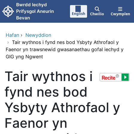
Neidio i'r prif gynnwy
Bwrdd Iechyd
Prifysgol Aneurin
English
Chwilio
Cwymplen
Bevan
Hafan
›
Newyddion
›
Tair wythnos i fynd nes bod Ysbyty Athrofaol y
Faenor yn trawsnewid gwasanaethau gofal iechyd y
GIG yng Ngwent
Tair wythnos i
fynd nes bod
Ysbyty Athrofaol y
Faenor yn