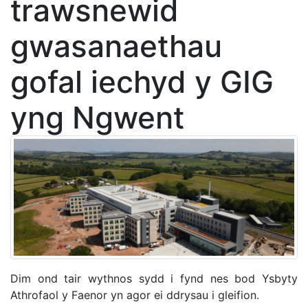
trawsnewid
gwasanaethau
gofal iechyd y GIG
yng Ngwent
Dim ond tair wythnos sydd i fynd nes bod Ysbyty
Athrofaol y Faenor yn agor ei ddrysau i gleifion.