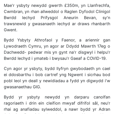
Mae'r ysbyty newydd gwerth £350m, yn Llanfrechfa,
Cwmbran, yn rhan allweddol o Raglen Dyfodol Clinigol
Bwrdd Iechyd Prifysgol Aneurin Bevan, sy'n
trawsnewid y gwasanaeth iechyd ar draws rhanbarth
Gwent.
Bydd Ysbyty Athrofaol y Faenor, a ariennir gan
Lywodraeth Cymru, yn agor ar Ddydd Mawrth 17eg o
Dachwedd- pedwar mis yn gynt na'r disgwyl i helpu'r
Bwrdd Iechyd i ymateb i bwysau'r Gaeaf a COVID-19.
Cyn agor yr ysbyty, bydd llyfryn gwybodaeth yn cael
ei ddosbarthu i bob cartref yng Ngwent i sicrhau bod
pobl leol yn deall y newidiadau a fydd yn digwydd i'w
gwasanaethau GIG.
Bydd yr ysbyty newydd yn darparu canolfan
ragoriaeth i drin ein cleifion mwyaf difrifol sâl, neu'r
rhai ag anafiadau sylweddol, a nawr bydd yr Adran