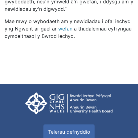
gwybodaeth, neu'n ymweld â'n gwefan, i ddysgu am y
newidiadau sy'n digwydd.”
Mae mwy o wybodaeth am y newidiadau i ofal iechyd
yng Ngwent ar gael ar
wefan
a thudalennau cyfryngau
cymdeithasol y Bwrdd Iechyd.
Telerau defnyddio