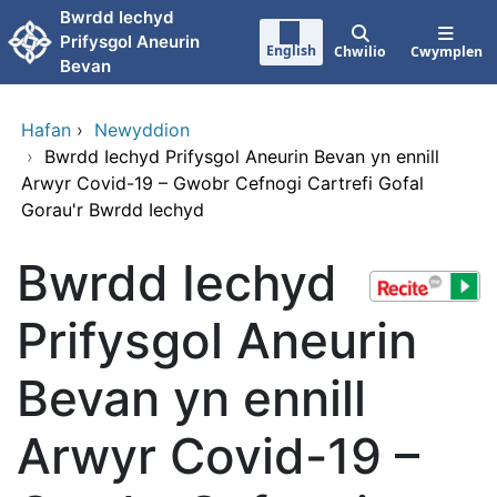
Neidio i'r prif gynnwy
Bwrdd Iechyd
Prifysgol Aneurin
English
Chwilio
Cwymplen
Bevan
Hafan
›
Newyddion
›
Bwrdd Iechyd Prifysgol Aneurin Bevan yn ennill
Arwyr Covid-19 – Gwobr Cefnogi Cartrefi Gofal
Gorau'r Bwrdd Iechyd
Bwrdd Iechyd
Prifysgol Aneurin
Bevan yn ennill
Arwyr Covid-19 –