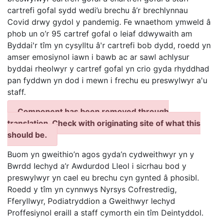
cartrefi gofal sydd wedi’u brechu â’r brechlynnau
Covid drwy gydol y pandemig. Fe wnaethom ymweld â
phob un o’r 95 cartref gofal o leiaf ddwywaith am
Byddai'r tîm yn cysylltu â'r cartrefi bob dydd, roedd yn
amser emosiynol iawn i bawb ac ar sawl achlysur
byddai rheolwyr y cartref gofal yn crio gyda rhyddhad
pan fyddwn yn dod i mewn i frechu eu preswylwyr a'u
staff.
Component has been removed through
translation. Check with originating site of what this
should be.
Buom yn gweithio’n agos gyda’n cydweithwyr yn y
Bwrdd Iechyd a’r Awdurdod Lleol i sicrhau bod y
preswylwyr yn cael eu brechu cyn gynted â phosibl.
Roedd y tîm yn cynnwys Nyrsys Cofrestredig,
Fferyllwyr, Podiatryddion a Gweithwyr Iechyd
Proffesiynol eraill a staff cymorth ein tîm Deintyddol.