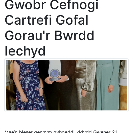
Gwobr Cefnogi
Cartrefi Gofal
Gorau'r Bwrdd
Iechyd
Mae’n bleser gennym gyhoeddi, ddydd Gwener 21