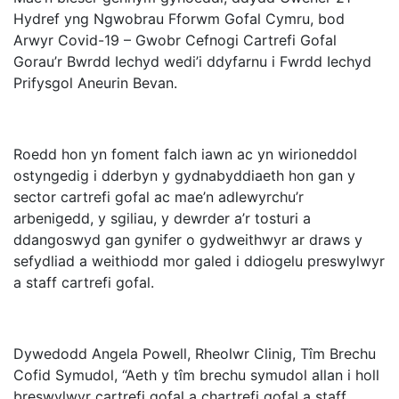
Hydref yng Ngwobrau Fforwm Gofal Cymru, bod
Arwyr Covid-19 – Gwobr Cefnogi Cartrefi Gofal
Gorau’r Bwrdd Iechyd wedi’i ddyfarnu i Fwrdd Iechyd
Prifysgol Aneurin Bevan.
Roedd hon yn foment falch iawn ac yn wirioneddol
ostyngedig i dderbyn y gydnabyddiaeth hon gan y
sector cartrefi gofal ac mae’n adlewyrchu’r
arbenigedd, y sgiliau, y dewrder a’r tosturi a
ddangoswyd gan gynifer o gydweithwyr ar draws y
sefydliad a weithiodd mor galed i ddiogelu preswylwyr
a staff cartrefi gofal.
Dywedodd Angela Powell, Rheolwr Clinig, Tîm Brechu
Cofid Symudol, “Aeth y tîm brechu symudol allan i holl
breswylwyr cartrefi gofal a chartrefi gofal a staff