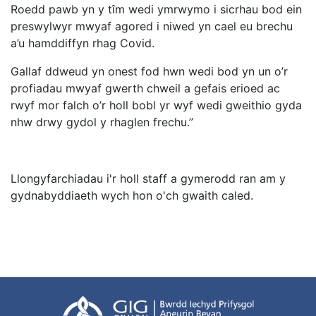
Roedd pawb yn y tîm wedi ymrwymo i sicrhau bod ein
preswylwyr mwyaf agored i niwed yn cael eu brechu
a’u hamddiffyn rhag Covid.
Gallaf ddweud yn onest fod hwn wedi bod yn un o’r
profiadau mwyaf gwerth chweil a gefais erioed ac
rwyf mor falch o’r holl bobl yr wyf wedi gweithio gyda
nhw drwy gydol y rhaglen frechu.”
Llongyfarchiadau i'r holl staff a gymerodd ran am y
gydnabyddiaeth wych hon o'ch gwaith caled.