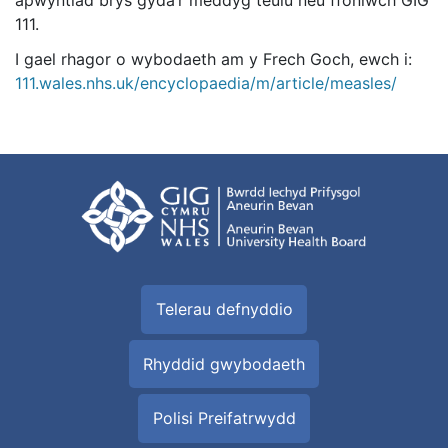
apwyntiad brys gyda’r meddyg teulu neu ffoniwch GIG
111.
I gael rhagor o wybodaeth am y Frech Goch, ewch i:
111.wales.nhs.uk/encyclopaedia/m/article/measles/
Telerau defnyddio
Rhyddid gwybodaeth
Polisi Preifatrwydd