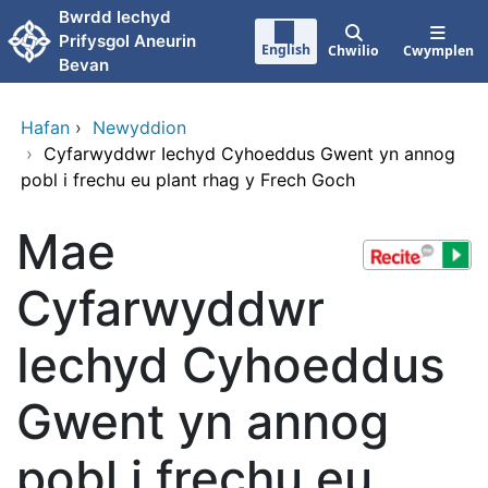
Neidio i'r prif gynnwy
Bwrdd Iechyd
Prifysgol Aneurin
English
Chwilio
Cwymplen
Bevan
Hafan
›
Newyddion
›
Cyfarwyddwr Iechyd Cyhoeddus Gwent yn annog
pobl i frechu eu plant rhag y Frech Goch
Mae
Cyfarwyddwr
Iechyd Cyhoeddus
Gwent yn annog
pobl i frechu eu