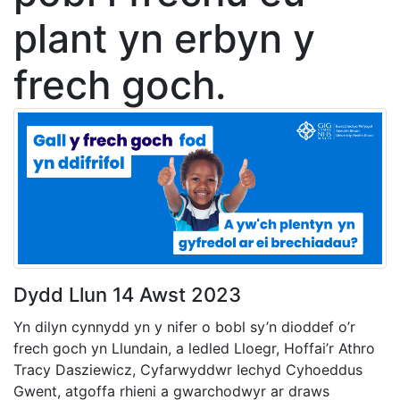
plant yn erbyn y
frech goch.
Dydd Llun 14 Awst 2023
Yn dilyn cynnydd yn y nifer o bobl sy’n dioddef o’r
frech goch yn Llundain, a ledled Lloegr, Hoffai’r Athro
Tracy Dasziewicz, Cyfarwyddwr Iechyd Cyhoeddus
Gwent, atgoffa rhieni a gwarchodwyr ar draws