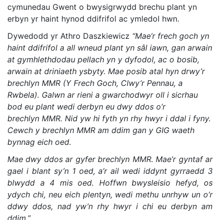
cymunedau Gwent o bwysigrwydd brechu plant yn
erbyn yr haint hynod ddifrifol ac ymledol hwn.
Dywedodd yr Athro Daszkiewicz
“Mae’r frech goch yn
haint ddifrifol a all wneud plant yn sâl iawn, gan arwain
at gymhlethdodau pellach yn y dyfodol, ac o bosib,
arwain at driniaeth ysbyty. Mae posib atal hyn drwy’r
brechlyn MMR (Y Frech Goch, Clwy’r Pennau, a
Rwbela).
Galwn ar rieni a gwarchodwyr oll i sicrhau
bod eu plant wedi derbyn eu dwy ddos o’r
brechlyn
MMR. Nid yw hi fyth yn rhy hwyr i ddal i fyny.
Cewch y brechlyn
MMR
am ddim gan y GIG waeth
bynnag eich oed.
Mae dwy ddos ar gyfer brechlyn MMR. Mae’r gyntaf ar
gael i blant sy’n 1 oed, a’r ail wedi iddynt gyrraedd 3
blwydd a 4 mis oed. Hoffwn bwysleisio hefyd, os
ydych chi, neu eich plentyn, wedi methu unrhyw un o’r
ddwy ddos, nad yw’n rhy hwyr i chi eu derbyn am
ddim.”