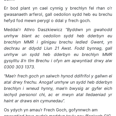
Er bod plant yn cael cynnig y brechlyn fel rhan o’r
gwasanaeth arferol, gall oedolion sydd heb eu brechu
hefyd fod mewn perygl o ddal y frech goch.
Meddai'r Athro Daszkiewicz
“Byddwn yn gwahodd
unrhyw blant ac oedolion sydd heb dderbyn eu
brechlyn MMR i glinigau brechu ledled Gwent, yn
dechrau ar ddydd Llun 21 Awst. Fodd bynnag, gall
unrhyw un sydd heb dderbyn eu brechlyn MMR
gysylltu â’n tîm Brechu i ofyn am apwyntiad drwy alw
0300 303 1373.
"Mae’r frech goch yn salwch hynod ddifrifol y gallwn ei
atal drwy frechu. Anogaf unrhyw un sydd heb dderbyn
brechlyn i wneud hynny, mae’n bwysig ar gyfer eich
iechyd personol chi, ac er mwyn atal lledaeniad yr
haint ar draws ein cymunedau”.
Os ydych yn amau’r Frech Goch, gofynnwch am