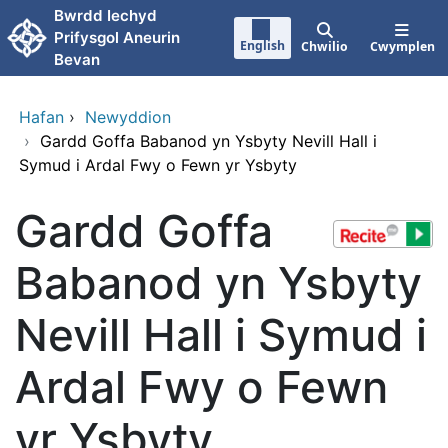
Neidio i'r prif gynnwy
Bwrdd Iechyd
Prifysgol Aneurin
English
Chwilio
Cwymplen
Bevan
Hafan
›
Newyddion
›
Gardd Goffa Babanod yn Ysbyty Nevill Hall i
Symud i Ardal Fwy o Fewn yr Ysbyty
Gardd Goffa
Babanod yn Ysbyty
Nevill Hall i Symud i
Ardal Fwy o Fewn
yr Ysbyty