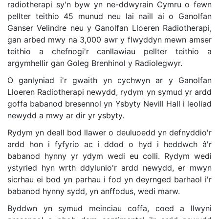
radiotherapi sy'n byw yn ne-ddwyrain Cymru o fewn
pellter teithio 45 munud neu lai naill ai o Ganolfan
Ganser Velindre neu y Ganolfan Lloeren Radiotherapi,
gan arbed mwy na 3,000 awr y flwyddyn mewn amser
teithio a chefnogi'r canllawiau pellter teithio a
argymhellir gan Goleg Brenhinol y Radiolegwyr.
O ganlyniad i'r gwaith yn cychwyn ar y Ganolfan
Lloeren Radiotherapi newydd, rydym yn symud yr ardd
goffa babanod bresennol yn Ysbyty Nevill Hall i leoliad
newydd a mwy ar dir yr ysbyty.
Rydym yn deall bod llawer o deuluoedd yn defnyddio'r
ardd hon i fyfyrio ac i ddod o hyd i heddwch â'r
babanod hynny yr ydym wedi eu colli. Rydym wedi
ystyried hyn wrth ddylunio'r ardd newydd, er mwyn
sicrhau ei bod yn parhau i fod yn deyrnged barhaol i'r
babanod hynny sydd, yn anffodus, wedi marw.
Byddwn yn symud meinciau coffa, coed a llwyni