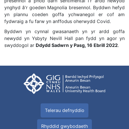
presennol a phob darn sentimental i'r ardd newydd
ynghyd â'r goeden Magnolia bresennol. Byddwn hefyd
yn plannu coeden goffa ychwanegol er cof am
fydwraig a fu farw yn anffodus oherwydd Covid.
Byddwn yn cynnal gwasanaeth yn yr ardd goffa
newydd yn Ysbyty Nevill Hall pan fydd yn agor yn
swyddogol ar
Ddydd Sadwrn y Pasg, 16 Ebrill 2022
.
Telerau defnyddio
Rhyddid gwybodaeth