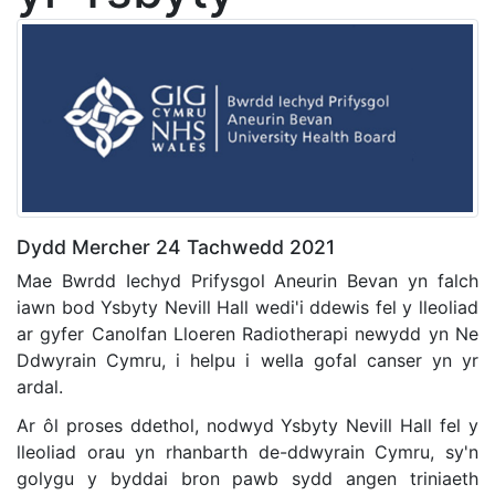
Dydd Mercher 24 Tachwedd 2021
Mae Bwrdd Iechyd Prifysgol Aneurin Bevan yn falch
iawn bod Ysbyty Nevill Hall wedi'i ddewis fel y lleoliad
ar gyfer Canolfan Lloeren Radiotherapi newydd yn Ne
Ddwyrain Cymru, i helpu i wella gofal canser yn yr
ardal.
Ar ôl proses ddethol, nodwyd Ysbyty Nevill Hall fel y
lleoliad orau yn rhanbarth de-ddwyrain Cymru, sy'n
golygu y byddai bron pawb sydd angen triniaeth