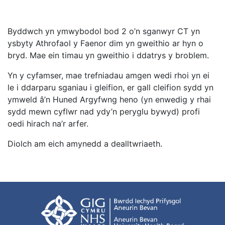
Byddwch yn ymwybodol bod 2 o’n sganwyr CT yn
ysbyty Athrofaol y Faenor dim yn gweithio ar hyn o
bryd. Mae ein timau yn gweithio i ddatrys y broblem.
Yn y cyfamser, mae trefniadau amgen wedi rhoi yn ei
le i ddarparu sganiau i gleifion, er gall cleifion sydd yn
ymweld â’n Huned Argyfwng heno (yn enwedig y rhai
sydd mewn cyflwr nad ydy’n peryglu bywyd) profi
oedi hirach na’r arfer.
Diolch am eich amynedd a dealltwriaeth.