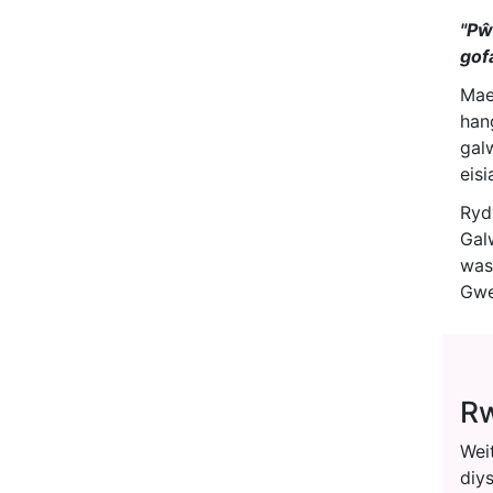
"Pŵ
gof
Mae
han
gal
eis
Ryd
Gal
was
Gwe
Rw
Wei
diy