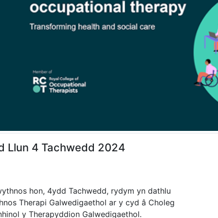
d Llun 4 Tachwedd 2024
wythnos hon, 4ydd Tachwedd, rydym yn dathlu
hnos Therapi Galwedigaethol ar y cyd â Choleg
nhinol y Therapyddion Galwedigaethol.