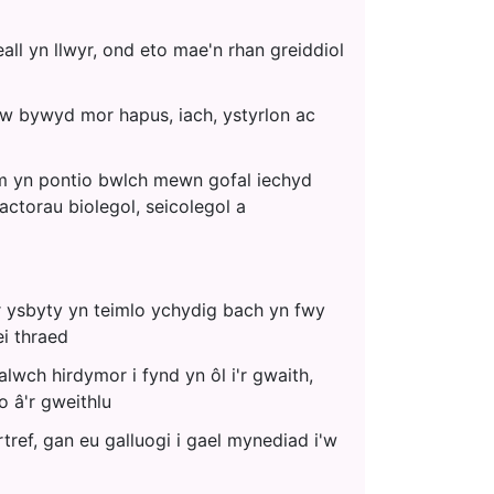
ll yn llwyr, ond eto mae'n rhan greiddiol
w bywyd mor hapus, iach, ystyrlon ac
m yn pontio bwlch mewn gofal iechyd
actorau biolegol, seicolegol a
 ysbyty yn teimlo ychydig bach yn fwy
ei thraed
lwch hirdymor i fynd yn ôl i'r gwaith,
o â'r gweithlu
ref, gan eu galluogi i gael mynediad i'w