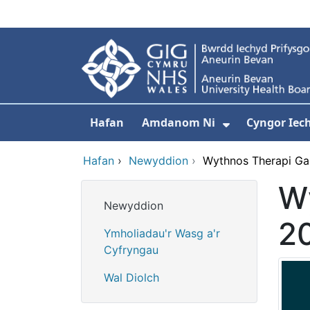
Neidio i'r prif gynnwy
Hafan
Amdanom Ni
Cyngor Iec
Dangos isdd
Hafan
›
Newyddion
›
Wythnos Therapi Ga
W
Newyddion
2
Ymholiadau'r Wasg a'r
Cyfryngau
Wal Diolch