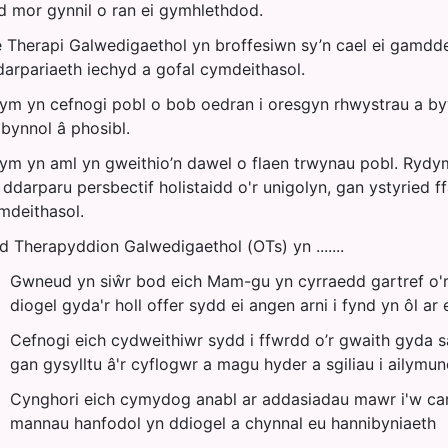
d mor gynnil o ran ei gymhlethdod.
 Therapi Galwedigaethol yn broffesiwn sy’n cael ei gamddea
darpariaeth iechyd a gofal cymdeithasol.
ym yn cefnogi pobl o bob oedran i oresgyn rhwystrau a by
ibynnol â phosibl.
ym yn aml yn gweithio’n dawel o flaen trwynau pobl. Rydy
ddarparu persbectif holistaidd o'r unigolyn, gan ystyried ff
mdeithasol.
d Therapyddion Galwedigaethol (OTs) yn .......
Gwneud yn siŵr bod eich Mam-gu yn cyrraedd gartref o'r
diogel gyda'r holl offer sydd ei angen arni i fynd yn ôl ar 
Cefnogi eich cydweithiwr sydd i ffwrdd o’r gwaith gyda sa
gan gysylltu â'r cyflogwr a magu hyder a sgiliau i ailymun
Cynghori eich cymydog anabl ar addasiadau mawr i'w cart
mannau hanfodol yn ddiogel a chynnal eu hannibyniaeth