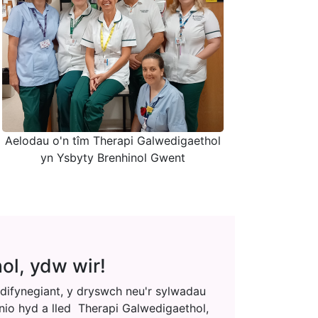
Aelodau o'n tîm Therapi Galwedigaethol
yn Ysbyty Brenhinol Gwent
l, ydw wir!
difynegiant, y dryswch neu'r sylwadau
nio hyd a lled Therapi Galwedigaethol,