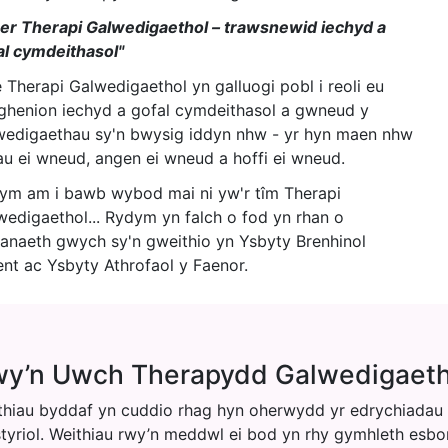
er Therapi Galwedigaethol – trawsnewid iechyd a
al cymdeithasol"
 Therapi Galwedigaethol yn galluogi pobl i reoli eu
ghenion iechyd a gofal cymdeithasol a gwneud y
wedigaethau sy'n bwysig iddyn nhw - yr hyn maen nhw
iau ei wneud, angen ei wneud a hoffi ei wneud.
ym am i bawb wybod mai ni yw'r tîm Therapi
wedigaethol... Rydym yn falch o fod yn rhan o
anaeth gwych sy'n gweithio yn Ysbyty Brenhinol
nt ac Ysbyty Athrofaol y Faenor.
y’n Uwch Therapydd Galwedigaetho
thiau byddaf yn cuddio rhag hyn oherwydd yr edrychiadau 
styriol. Weithiau rwy’n meddwl ei bod yn rhy gymhleth esbo