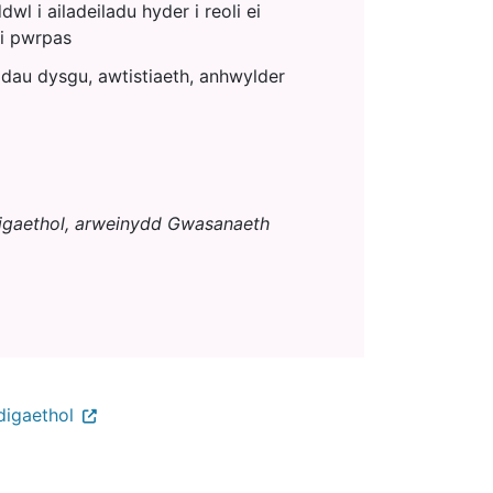
 i ailadeiladu hyder i reoli ei
oi pwrpas
ddau dysgu, awtistiaeth, anhwylder
digaethol, arweinydd Gwasanaeth
digaethol