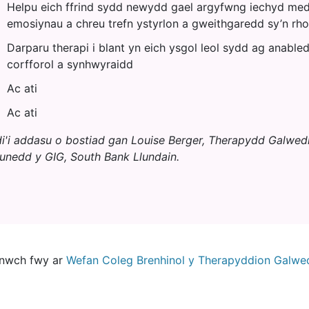
Helpu eich ffrind sydd newydd gael argyfwng iechyd meddwl
emosiynau a chreu trefn ystyrlon a gweithgaredd sy’n rh
Darparu therapi i blant yn eich ysgol leol sydd ag anable
corfforol a synhwyraidd
Ac ati
Ac ati
i'i addasu o bostiad gan Louise Berger, Therapydd Galwe
unedd y GIG, South Bank Llundain.
enwch fwy ar
Wefan Coleg Brenhinol y Therapyddion Galwe