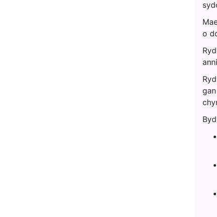
syd
Mae
o d
Ryd
ann
Ryd
gan 
chy
Byd