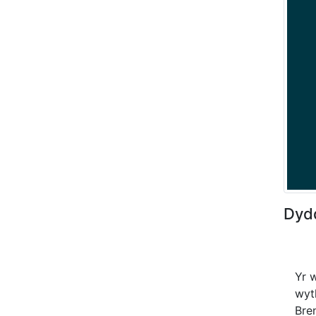
Dyd
Yr 
wyt
Bre