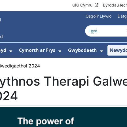
GIG Cymru
Byrddau Iec
Osgoi'r Llywio
Datg
hyd
Cymorth ar Frys
Gwybodaeth
Newydd
ewislen ar gyfer Amdanom Ni
Dangos isddewislen ar gyfer Cyngor Iec
Dangos isddewislen ar 
Dangos i
lwedigaethol 2024
ythnos Therapi Galwe
024