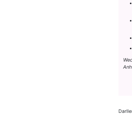
Wed
Anh
Darll