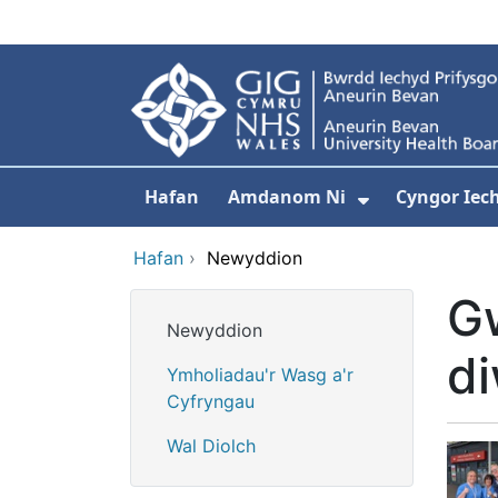
Neidio i'r prif gynnwy
Hafan
Amdanom Ni
Cyngor Iec
Dangos isdd
Hafan
›
Newyddion
G
Newyddion
di
Ymholiadau'r Wasg a'r
Cyfryngau
Wal Diolch