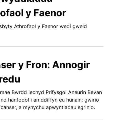
ofaol y Faenor
byty Athrofaol y Faenor wedi gweld
er y Fron: Annogir
redu
 mae Bwrdd Iechyd Prifysgol Aneurin Bevan
d hanfodol i amddiffyn eu hunain: gwirio
canser, a mynychu apwyntiadau sgrinio.