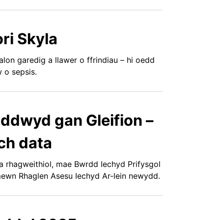
ri Skyla
on garedig a llawer o ffrindiau – hi oedd
 o sepsis.
ddwyd gan Gleifion –
ch data
a rhagweithiol, mae Bwrdd Iechyd Prifysgol
mewn Rhaglen Asesu Iechyd Ar-lein newydd.