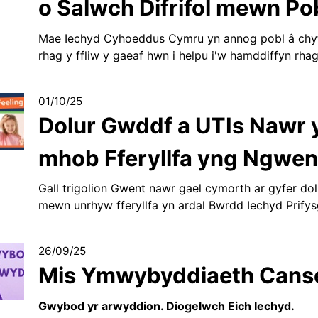
o Salwch Difrifol mewn Po
Mae Iechyd Cyhoeddus Cymru yn annog pobl â chyfl
rhag y ffliw y gaeaf hwn i helpu i'w hamddiffyn rhag
01/10/25
Dolur Gwddf a UTIs Nawr y
mhob Fferyllfa yng Ngwen
Gall trigolion Gwent nawr gael cymorth ar gyfer dolu
mewn unrhyw fferyllfa yn ardal Bwrdd Iechyd Prifys
26/09/25
Mis Ymwybyddiaeth Canse
Gwybod yr arwyddion. Diogelwch Eich Iechyd.