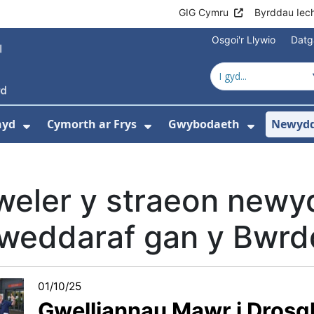
GIG Cymru
Byrddau Iec
Osgoi'r Llywio
Datg
hyd
Cymorth ar Frys
Gwybodaeth
Newydd
ewislen ar gyfer Amdanom Ni
Dangos isddewislen ar gyfer Cyngor Iec
Dangos isddewislen ar 
Dangos i
weler y straeon newy
weddaraf gan y Bwrdd
01/10/25
Gwelliannau Mawr i Dros