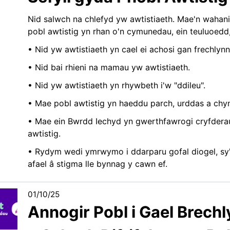
Nid salwch na chlefyd yw awtistiaeth. Mae'n wahan
pobl awtistig yn rhan o'n cymunedau, ein teuluoedd,
• Nid yw awtistiaeth yn cael ei achosi gan frechlyn
• Nid bai rhieni na mamau yw awtistiaeth.
• Nid yw awtistiaeth yn rhywbeth i'w "ddileu".
• Mae pobl awtistig yn haeddu parch, urddas a chy
• Mae ein Bwrdd Iechyd yn gwerthfawrogi cryfderau a
awtistig.
• Rydym wedi ymrwymo i ddarparu gofal diogel, sy'n
afael â stigma lle bynnag y cawn ef.
01/10/25
Annogir Pobl i Gael Brechly