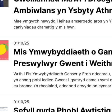
Ambiwlans yn Ysbyty Athr
Mae ymgyrch newydd i leihau amseroedd aros yn Ys
canlyniadau dramatig y mis hwn.
01/10/25
Mis Ymwybyddiaeth o Gans
Preswylwyr Gwent i Weith
Wrth i Fis Ymwybyddiaeth Canser y Fron ddechrau,
yn annog pobl ledled Gwent i gymryd camau syml on
eu bronnau'n rheolaidd, adnabod arwyddion cynnar 
01/10/25
Sefyll gyda Phobl Awtistig