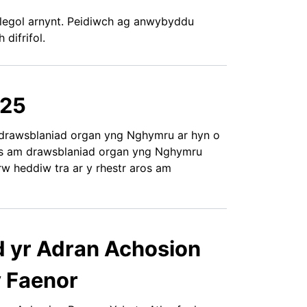
olegol arnynt. Peidiwch ag anwybyddu
difrifol.
025
drawsblaniad organ yng Nghymru ar hyn o
s am drawsblaniad organ yng Nghymru
w heddiw tra ar y rhestr aros am
d yr Adran Achosion
y Faenor