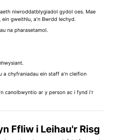
iaeth niwroddatblygiadol gydol oes. Mae
 ein gweithlu, a'n Bwrdd Iechyd.
nau na pharasetamol.
nhwysiant.
 chyfraniadau ein staff a'n cleifion
 canolbwyntio ar y person ac i fynd i'r
n Ffliw i Leihau'r Risg