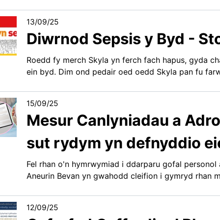
13/09/25
Diwrnod Sepsis y Byd - Sto
Roedd fy merch Skyla yn ferch fach hapus, gyda chal
ein byd. Dim ond pedair oed oedd Skyla pan fu farw
15/09/25
Mesur Canlyniadau a Adro
sut rydym yn defnyddio ei
Fel rhan o'n hymrwymiad i ddarparu gofal personol 
Aneurin Bevan yn gwahodd cleifion i gymryd rhan 
12/09/25