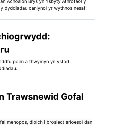
ran Achosion Brys yn Ysbyty Athrofaol y
 y dyddiadau canlynol yr wythnos nesaf:
chiogrwydd:
mru
lleddfu poen a thwymyn yn ystod
ddiadau.
n Trawsnewid Gofal
fal menopos, diolch i brosiect arloesol dan