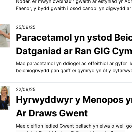
Noder, er mwyn cwblhau'r gwaith ar estyniad yr Ad
Faenor, y bydd gwaith i osod canopi yn digwydd ar
25/09/25
Paracetamol yn ystod Bei
Datganiad ar Ran GIG Cy
Mae paracetamol yn ddiogel ac effeithiol ar gyfer 
beichiogrwydd pan gaiff ei gymryd yn ôl y cyfarwy
22/09/25
Hyrwyddwyr y Menopos y
Ar Draws Gwent
Mae cleifion ledled Gwent bellach yn elwa o well go