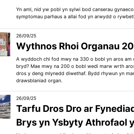
Yn aml, nid yw pobl yn sylwi bod canserau gynaec
symptomau parhaus a allai fod yn arwydd o rywbeth 
26/09/25
Wythnos Rhoi Organau 2
A wyddoch chi fod mwy na 330 o bobl yn aros am 
bryd? Mae mwy na 200 o bobl wedi marw wrth aro
dros y deng mlynedd diwethaf. Bydd rhywun yn mar
drawsblaniad organ.
26/09/25
Tarfu Dros Dro ar Fynedia
Brys yn Ysbyty Athrofaol 