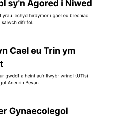
bl sy'n Agored i Niwed
yrau iechyd hirdymor i gael eu brechiad
 salwch difrifol.
n Cael eu Trin ym
t
r gwddf a heintiau'r llwybr wrinol (UTIs)
gol Aneurin Bevan.
r Gynaecolegol