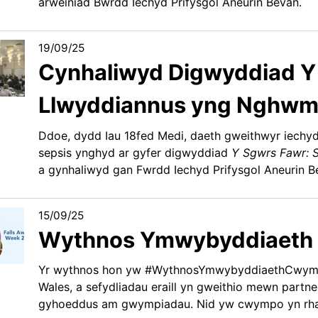
arweiniad Bwrdd Iechyd Prifysgol Aneurin Bevan.
19/09/25
Cynhaliwyd Digwyddiad Y 
Llwyddiannus yng Nghwm
Ddoe, dydd Iau 18fed Medi, daeth gweithwyr iechyd pr
sepsis ynghyd ar gyfer digwyddiad
Y Sgwrs Fawr: 
a gynhaliwyd gan Fwrdd Iechyd Prifysgol Aneurin
15/09/25
Wythnos Ymwybyddiaeth
Yr wythnos hon yw #WythnosYmwybyddiaethCwymp
Wales, a sefydliadau eraill yn gweithio mewn part
gyhoeddus am gwympiadau. Nid yw cwympo yn rhan