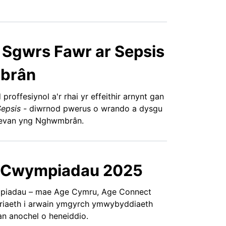
Sgwrs Fawr ar Sepsis
brân
offesiynol a'r rhai yr effeithir arnynt gan
Sepsis
-
diwrnod pwerus o wrando a dysgu
 Bevan yng Nghwmbrân.
 Cwympiadau 2025
iadau – mae Age Cymru, Age Connect
neriaeth i arwain ymgyrch ymwybyddiaeth
 anochel o heneiddio.